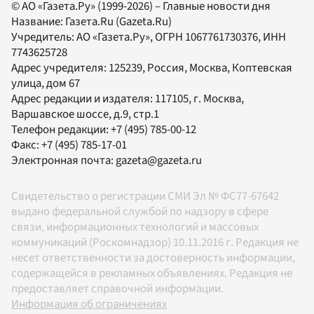
© АО «Газета.Ру» (1999-2026) – Главные новости дня
Название:
Газета.Ru
(Gazeta.Ru)
Учредитель:
АО «Газета.Ру»
, ОГРН 1067761730376, ИНН
7743625728
Адрес учредителя: 125239, Россия, Москва, Коптевская
улица, дом 67
Адрес редакции и издателя:
117105
, г.
Москва
,
Варшавское шоссе, д.9, стр.1
Телефон редакции:
+7 (495) 785-00-12
Факс:
+7 (495) 785-17-01
Электронная почта:
gazeta@gazeta.ru
Свидетельство о регистрации СМИ Эл № ФС77-67642
выдано федеральной службой по надзору в сфере
связи, информационных технологий и массовых
коммуникаций (Роскомнадзор) 10.11.2016 г. Редакция не
несет ответственности за достоверность информации,
содержащейся в рекламных объявлениях. Редакция не
предоставляет справочной информации.
Информация об ограничениях