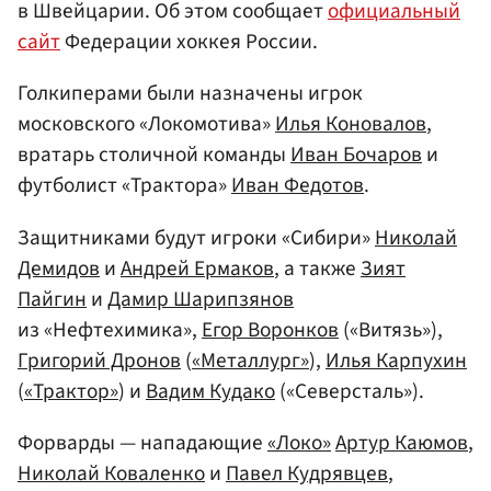
в Швейцарии. Об этом сообщает
официальный
сайт
Федерации хоккея России.
Голкиперами были назначены игрок
московского «Локомотива»
Илья Коновалов
,
вратарь столичной команды
Иван Бочаров
и
футболист «Трактора»
Иван Федотов
.
Защитниками будут игроки «Сибири»
Николай
Демидов
и
Андрей Ермаков
, а также
Зият
Пайгин
и
Дамир Шарипзянов
из «Нефтехимика»,
Егор Воронков
(«Витязь»),
Григорий Дронов
(
«Металлург»
),
Илья Карпухин
(
«Трактор»
) и
Вадим Кудако
(«Северсталь»).
Форварды — нападающие
«Локо»
Артур Каюмов
,
Николай Коваленко
и
Павел Кудрявцев
,