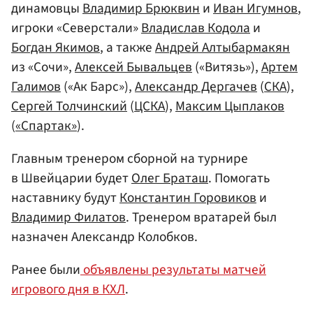
динамовцы
Владимир Брюквин
и
Иван Игумнов
,
игроки «Северстали»
Владислав Кодола
и
Богдан Якимов
, а также
Андрей Алтыбармакян
из «Сочи»,
Алексей Бывальцев
(«Витязь»),
Артем
Галимов
(«Ак Барс»),
Александр Дергачев
(
СКА
),
Сергей Толчинский
(
ЦСКА
),
Максим Цыплаков
(
«Спартак»
).
Главным тренером сборной на турнире
в Швейцарии будет
Олег Браташ
. Помогать
наставнику будут
Константин Горовиков
и
Владимир Филатов
. Тренером вратарей был
назначен Александр Колобков.
Ранее были
объявлены результаты матчей
игрового дня в КХЛ
.