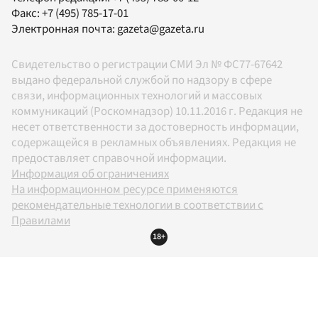
Факс:
+7 (495) 785-17-01
Электронная почта:
gazeta@gazeta.ru
Свидетельство о регистрации СМИ Эл № ФС77-67642
выдано федеральной службой по надзору в сфере
связи, информационных технологий и массовых
коммуникаций (Роскомнадзор) 10.11.2016 г. Редакция не
несет ответственности за достоверность информации,
содержащейся в рекламных объявлениях. Редакция не
предоставляет справочной информации.
Информация об ограничениях
На информационном ресурсе применяются
рекомендательные технологии в соответствии с
Правилами
18+