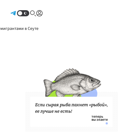
Авторизоваться
 мигрантами в Сеуте
Если сырая рыба пахнет «рыбой»,
ее лучше не есть!