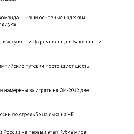
 команда — наши основные надежды
из лука
е выступят ни Цыремпилов, ни Баденов, ни
лимпийские путёвки претендуют шесть
ки намерены выиграть на ОИ-2012 две
ссии по стрельбе из лука на ЧЕ
й России на первый этап Кубка мира