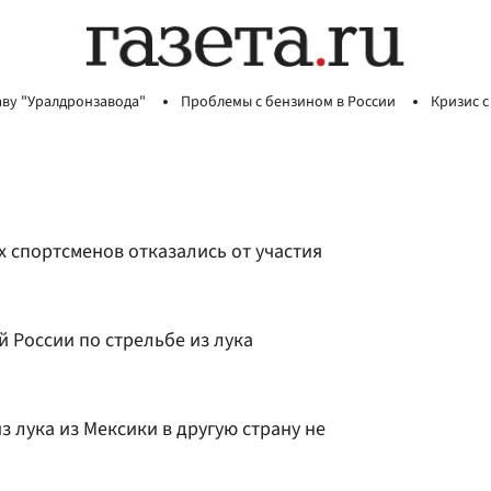
аву "Уралдронзавода"
Проблемы с бензином в России
Кризис с
 спортсменов отказались от участия
 России по стрельбе из лука
з лука из Мексики в другую страну не