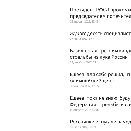
Президент РФСЛ прокомм
председателем попечител
09 апреля 2015, 23:46
Жуков: десять специалис
27 июня 2013, 17:47
Базиян стал третьим кан
стрельбы из лука России
05 декабря 2012, 22:41
Ешеев: для себя решил, ч
олимпийский цикл
30 ноября 2012, 12:55
Ешеев: пока не знаю, буд
Федерации стрельбы из л
10 августа 2012, 02:02
Россиянки испугались ме
30 июля 2012, 00:39