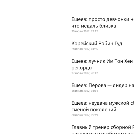
Ешеев: просто девчонки н
что медаль близка
29 июля 2012, 22:12
Корейский Робин Гуд
28 июля 2012, 04:56
Ешеев: лучник Им Тон Хен
рекорды
27 июля 2012, 20:42
Ешеев: Перова — лидер н
18 июля 2012, 04:14
Ешеев: неудача мужской с
сменой поколений
30 июня 2012, 19:49
Главный тренер сборной Р
находится в разбитом со