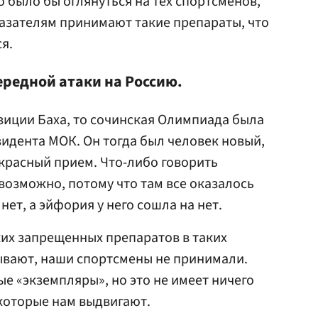
 было бы оглянуться на тех спортсменов,
азателям принимают такие препараты, что
я.
ередной атаки на Россию.
озиции Баха, то сочинская Олимпиада была
зидента МОК. Он тогда был человек новый,
екрасный прием. Что-либо говорить
возможно, потому что там все оказалось
нет, а эйфория у него сошла на нет.
ких запрещенных препаратов в таких
ывают, наши спортсмены не принимали.
ые «экземпляры», но это не имеет ничего
которые нам выдвигают.