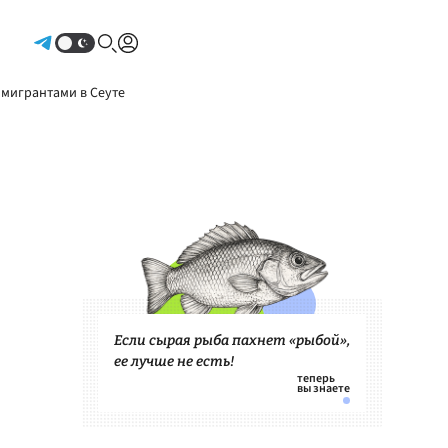
Авторизоваться
 мигрантами в Сеуте
Если сырая рыба пахнет «рыбой»,
ее лучше не есть!