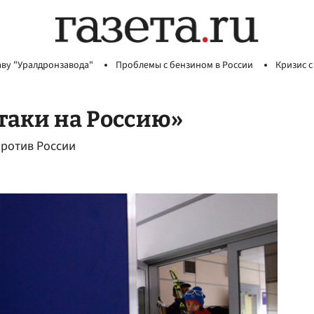
аву "Уралдронзавода"
Проблемы с бензином в России
Кризис с
атаки на Россию»
против России