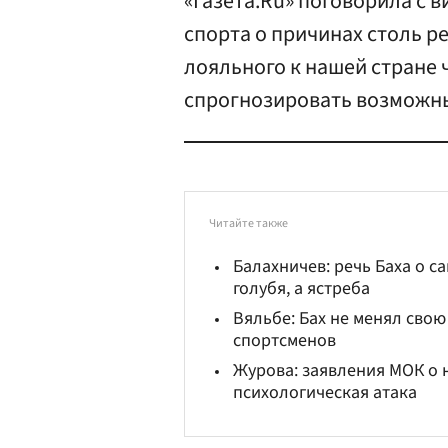
«Газета.Ru» поговорила с
спорта о причинах столь 
лояльного к нашей стране 
спрогнозировать возможны
Читайте также
Балахничев: речь Баха о с
голубя, а ястреба
Вяльбе: Бах не менял сво
спортсменов
Журова: заявления МОК о 
психологическая атака