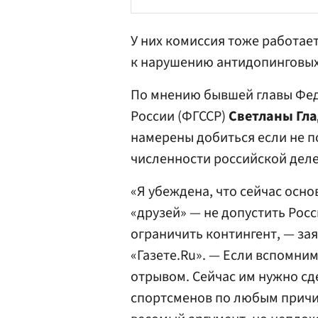
У них комиссия тоже работае
к нарушению антидопинговых
По мнению бывшей главы Фед
России (ФГССР)
Светланы Гл
намерены добиться если не п
численности российской деле
«Я убеждена, что сейчас осно
«друзей» — не допустить Рос
ограничить контингент, — з
«Газете.Ru». — Если вспомним
отрывом. Сейчас им нужно сд
спортсменов по любым причи