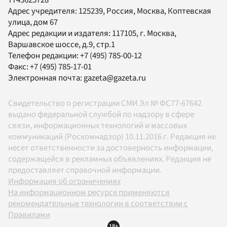
Адрес учредителя: 125239, Россия, Москва, Коптевская
улица, дом 67
Адрес редакции и издателя:
117105
, г.
Москва
,
Варшавское шоссе, д.9, стр.1
Телефон редакции:
+7 (495) 785-00-12
Факс:
+7 (495) 785-17-01
Электронная почта:
gazeta@gazeta.ru
Свидетельство о регистрации СМИ Эл № ФС77-67642
выдано федеральной службой по надзору в сфере
связи, информационных технологий и массовых
коммуникаций (Роскомнадзор) 10.11.2016 г. Редакция не
несет ответственности за достоверность информации,
содержащейся в рекламных объявлениях. Редакция не
предоставляет справочной информации.
Информация об ограничениях
На информационном ресурсе применяются
рекомендательные технологии в соответствии с
Правилами
18+