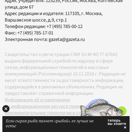
Адрес учредителя: 125239, Россия, Москва, Коптевская
улица, дом 67
Адрес редакции и издателя:
117105
, г.
Москва
,
Варшавское шоссе, д.9, стр.1
Телефон редакции:
+7 (495) 785-00-12
Факс:
+7 (495) 785-17-01
Электронная почта:
gazeta@gazeta.ru
Свидетельство о регистрации СМИ Эл № ФС77-67642
выдано федеральной службой по надзору в сфере
связи, информационных технологий и массовых
коммуникаций (Роскомнадзор) 10.11.2016 г. Редакция не
несет ответственности за достоверность информации,
содержащейся в рекламных объявлениях. Редакция не
предоставляет справочной информации.
Информация об ограничениях
На информационном ресурсе применяются
рекомендательные технологии в соответствии с
Правилами
Если сырая рыба пахнет «рыбой», ее лучше не
18+
есть!