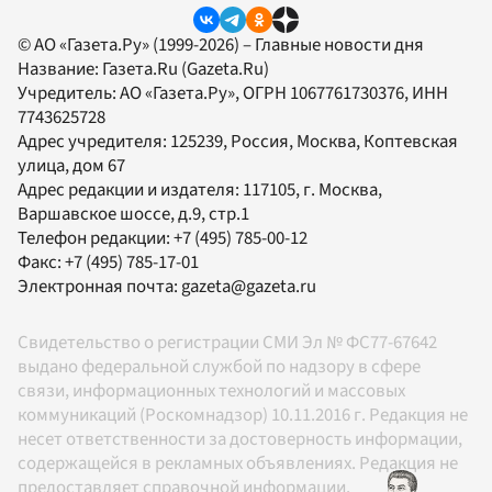
© АО «Газета.Ру» (1999-2026) – Главные новости дня
Название:
Газета.Ru
(Gazeta.Ru)
Учредитель:
АО «Газета.Ру»
, ОГРН 1067761730376, ИНН
7743625728
Адрес учредителя: 125239, Россия, Москва, Коптевская
улица, дом 67
Адрес редакции и издателя:
117105
, г.
Москва
,
Варшавское шоссе, д.9, стр.1
Телефон редакции:
+7 (495) 785-00-12
Факс:
+7 (495) 785-17-01
Электронная почта:
gazeta@gazeta.ru
Свидетельство о регистрации СМИ Эл № ФС77-67642
выдано федеральной службой по надзору в сфере
связи, информационных технологий и массовых
коммуникаций (Роскомнадзор) 10.11.2016 г. Редакция не
несет ответственности за достоверность информации,
содержащейся в рекламных объявлениях. Редакция не
предоставляет справочной информации.