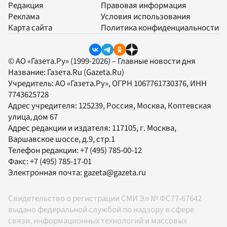
Редакция
Правовая информация
Реклама
Условия использования
Карта сайта
Политика конфиденциальности
© АО «Газета.Ру» (1999-2026) – Главные новости дня
Название:
Газета.Ru
(Gazeta.Ru)
Учредитель:
АО «Газета.Ру»
, ОГРН 1067761730376, ИНН
7743625728
Адрес учредителя: 125239, Россия, Москва, Коптевская
улица, дом 67
Адрес редакции и издателя:
117105
, г.
Москва
,
Варшавское шоссе, д.9, стр.1
Телефон редакции:
+7 (495) 785-00-12
Факс:
+7 (495) 785-17-01
Электронная почта:
gazeta@gazeta.ru
Свидетельство о регистрации СМИ Эл № ФС77-67642
выдано федеральной службой по надзору в сфере
связи, информационных технологий и массовых