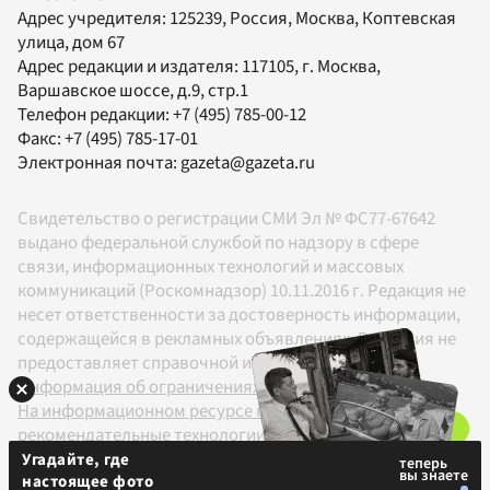
Адрес учредителя: 125239, Россия, Москва, Коптевская
улица, дом 67
Адрес редакции и издателя:
117105
, г.
Москва
,
Варшавское шоссе, д.9, стр.1
Телефон редакции:
+7 (495) 785-00-12
Факс:
+7 (495) 785-17-01
Электронная почта:
gazeta@gazeta.ru
Свидетельство о регистрации СМИ Эл № ФС77-67642
выдано федеральной службой по надзору в сфере
связи, информационных технологий и массовых
коммуникаций (Роскомнадзор) 10.11.2016 г. Редакция не
несет ответственности за достоверность информации,
содержащейся в рекламных объявлениях. Редакция не
предоставляет справочной информации.
Информация об ограничениях
На информационном ресурсе применяются
рекомендательные технологии в соответствии с
Правилами
Угадайте, где
настоящее фото
18+