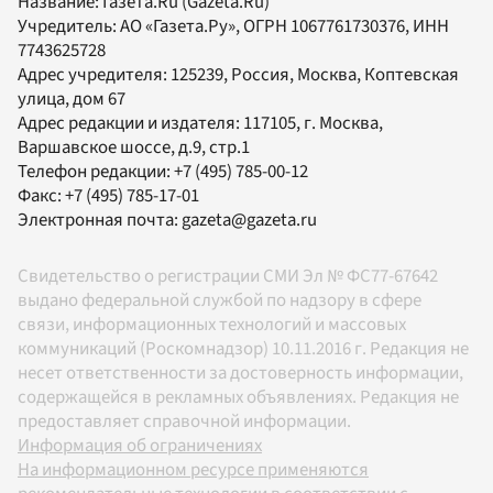
Название:
Газета.Ru
(Gazeta.Ru)
Учредитель:
АО «Газета.Ру»
, ОГРН 1067761730376, ИНН
7743625728
Адрес учредителя: 125239, Россия, Москва, Коптевская
улица, дом 67
Адрес редакции и издателя:
117105
, г.
Москва
,
Варшавское шоссе, д.9, стр.1
Телефон редакции:
+7 (495) 785-00-12
Факс:
+7 (495) 785-17-01
Электронная почта:
gazeta@gazeta.ru
Свидетельство о регистрации СМИ Эл № ФС77-67642
выдано федеральной службой по надзору в сфере
связи, информационных технологий и массовых
коммуникаций (Роскомнадзор) 10.11.2016 г. Редакция не
несет ответственности за достоверность информации,
содержащейся в рекламных объявлениях. Редакция не
предоставляет справочной информации.
Информация об ограничениях
На информационном ресурсе применяются