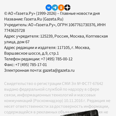
© АО «Газета.Ру» (1999-2026) – Главные новости дня
Название:
Газета.Ru
(Gazeta.Ru)
Учредитель:
АО «Газета.Ру»
, ОГРН 1067761730376, ИНН
7743625728
Адрес учредителя: 125239, Россия, Москва, Коптевская
улица, дом 67
Адрес редакции и издателя:
117105
, г.
Москва
,
Варшавское шоссе, д.9, стр.1
Телефон редакции:
+7 (495) 785-00-12
Факс:
+7 (495) 785-17-01
Электронная почта:
gazeta@gazeta.ru
Свидетельство о регистрации СМИ Эл № ФС77-67642
выдано федеральной службой по надзору в сфере
связи, информационных технологий и массовых
коммуникаций (Роскомнадзор) 10.11.2016 г. Редакция не
несет ответственности за достоверность информации,
содержащейся в рекламных объявлениях. Редакция не