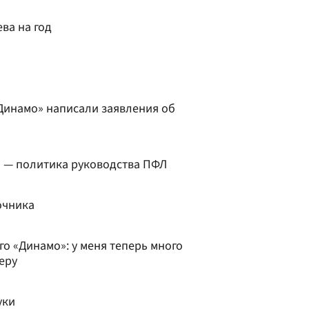
ва на год
Динамо» написали заявления об
то — политика руководства ПФЛ
очника
о «Динамо»: у меня теперь много
еру
уки