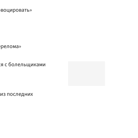
овоцировать»
ерелома»
ся с болельщиками
 из последних