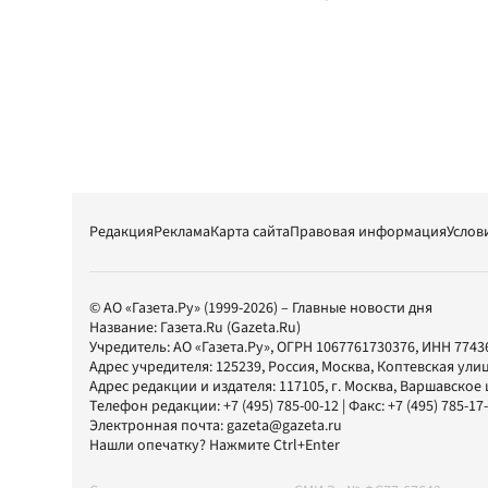
Редакция
Реклама
Карта сайта
Правовая информация
Услов
© АО «Газета.Ру» (1999-2026) – Главные новости дня
Название:
Газета.Ru
(Gazeta.Ru)
Учредитель:
АО «Газета.Ру»
, ОГРН 1067761730376, ИНН 7743
Адрес учредителя: 125239, Россия, Москва, Коптевская улиц
Адрес редакции и издателя:
117105
, г.
Москва
,
Варшавское шо
Телефон редакции:
+7 (495) 785-00-12
| Факс:
+7 (495) 785-17
Электронная почта:
gazeta@gazeta.ru
Нашли опечатку? Нажмите Ctrl+Enter