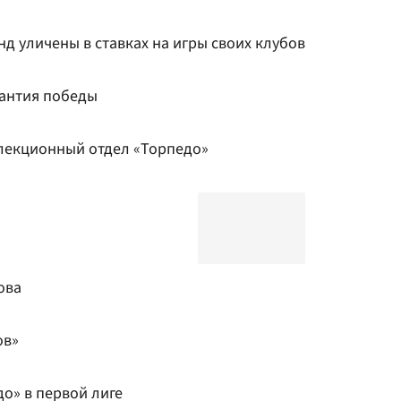
д уличены в ставках на игры своих клубов
рантия победы
лекционный отдел «Торпедо»
ова
ов»
о» в первой лиге