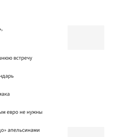
,
шнюю встречу
ндарь
мака
ым евро не нужны
до» апельсинами