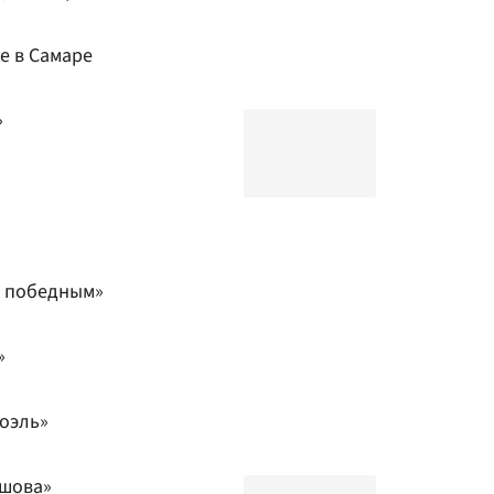
е в Самаре
»
л победным»
»
оэль»
мшова»