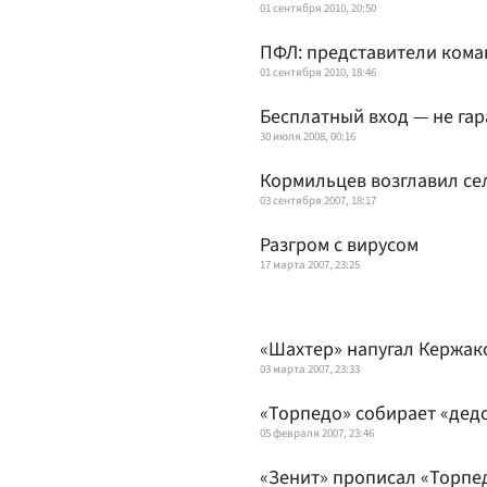
01 сентября 2010, 20:50
ПФЛ: представители коман
01 сентября 2010, 18:46
Бесплатный вход — не га
30 июля 2008, 00:16
Кормильцев возглавил се
03 сентября 2007, 18:17
Разгром с вирусом
17 марта 2007, 23:25
«Шахтер» напугал Кержак
03 марта 2007, 23:33
«Торпедо» собирает «дед
05 февраля 2007, 23:46
«Зенит» прописал «Торпед