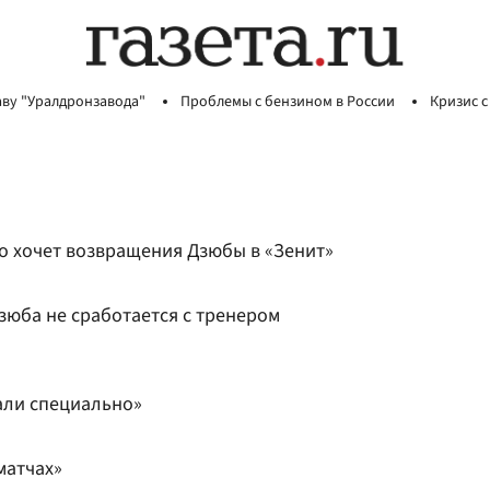
аву "Уралдронзавода"
Проблемы с бензином в России
Кризис с
то хочет возвращения Дзюбы в «Зенит»
зюба не сработается с тренером
али специально»
матчах»