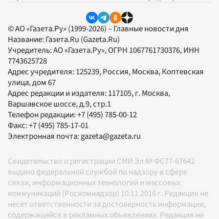
© АО «Газета.Ру» (1999-2026) – Главные новости дня
Название:
Газета.Ru
(Gazeta.Ru)
Учредитель:
АО «Газета.Ру»
, ОГРН 1067761730376, ИНН
7743625728
Адрес учредителя: 125239, Россия, Москва, Коптевская
улица, дом 67
Адрес редакции и издателя:
117105
, г.
Москва
,
Варшавское шоссе, д.9, стр.1
Телефон редакции:
+7 (495) 785-00-12
Факс:
+7 (495) 785-17-01
Электронная почта:
gazeta@gazeta.ru
Свидетельство о регистрации СМИ Эл № ФС77-67642
выдано федеральной службой по надзору в сфере
связи, информационных технологий и массовых
коммуникаций (Роскомнадзор) 10.11.2016 г. Редакция не
несет ответственности за достоверность информации,
содержащейся в рекламных объявлениях. Редакция не