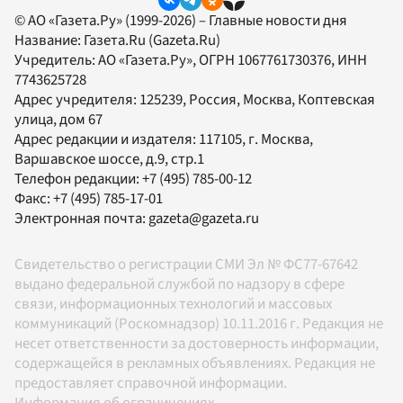
© АО «Газета.Ру» (1999-2026) – Главные новости дня
Название:
Газета.Ru
(Gazeta.Ru)
Учредитель:
АО «Газета.Ру»
, ОГРН 1067761730376, ИНН
7743625728
Адрес учредителя: 125239, Россия, Москва, Коптевская
улица, дом 67
Адрес редакции и издателя:
117105
, г.
Москва
,
Варшавское шоссе, д.9, стр.1
Телефон редакции:
+7 (495) 785-00-12
Факс:
+7 (495) 785-17-01
Электронная почта:
gazeta@gazeta.ru
Свидетельство о регистрации СМИ Эл № ФС77-67642
выдано федеральной службой по надзору в сфере
связи, информационных технологий и массовых
коммуникаций (Роскомнадзор) 10.11.2016 г. Редакция не
несет ответственности за достоверность информации,
содержащейся в рекламных объявлениях. Редакция не
предоставляет справочной информации.
Информация об ограничениях