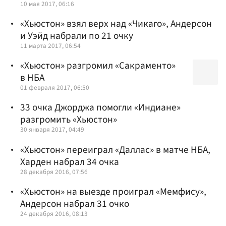
10 мая 2017, 06:16
«Хьюстон» взял верх над «Чикаго», Андерсон
и Уэйд набрали по 21 очку
11 марта 2017, 06:54
«Хьюстон» разгромил «Сакраменто»
в НБА
01 февраля 2017, 06:50
33 очка Джорджа помогли «Индиане»
разгромить «Хьюстон»
30 января 2017, 04:49
«Хьюстон» переиграл «Даллас» в матче НБА,
Харден набрал 34 очка
28 декабря 2016, 07:56
«Хьюстон» на выезде проиграл «Мемфису»,
Андерсон набрал 31 очко
24 декабря 2016, 08:13