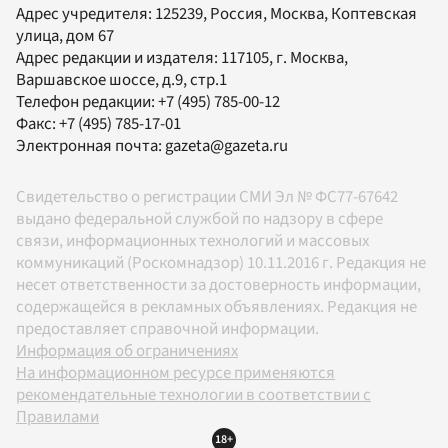
Адрес учредителя: 125239, Россия, Москва, Коптевская
улица, дом 67
Адрес редакции и издателя:
117105
, г.
Москва
,
Варшавское шоссе, д.9, стр.1
Телефон редакции:
+7 (495) 785-00-12
Факс:
+7 (495) 785-17-01
Электронная почта:
gazeta@gazeta.ru
Свидетельство о регистрации СМИ Эл № ФС77-67642
выдано федеральной службой по надзору в сфере
связи, информационных технологий и массовых
коммуникаций (Роскомнадзор) 10.11.2016 г. Редакция не
несет ответственности за достоверность информации,
содержащейся в рекламных объявлениях. Редакция не
предоставляет справочной информации.
Информация об ограничениях
На информационном ресурсе применяются
рекомендательные технологии в соответствии с
Правилами
18+