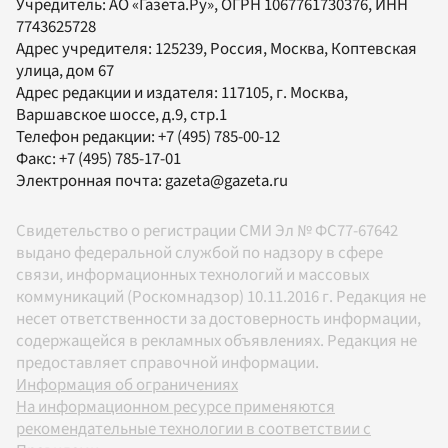
Учредитель:
АО «Газета.Ру»
, ОГРН 1067761730376, ИНН
7743625728
Адрес учредителя: 125239, Россия, Москва, Коптевская
улица, дом 67
Адрес редакции и издателя:
117105
, г.
Москва
,
Варшавское шоссе, д.9, стр.1
Телефон редакции:
+7 (495) 785-00-12
Факс:
+7 (495) 785-17-01
Электронная почта:
gazeta@gazeta.ru
Свидетельство о регистрации СМИ Эл № ФС77-67642
выдано федеральной службой по надзору в сфере
связи, информационных технологий и массовых
коммуникаций (Роскомнадзор) 10.11.2016 г. Редакция не
несет ответственности за достоверность информации,
содержащейся в рекламных объявлениях. Редакция не
предоставляет справочной информации.
Информация об ограничениях
На информационном ресурсе применяются
рекомендательные технологии в соответствии с