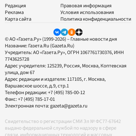
Редакция
Правовая информация
Реклама
Условия использования
Карта сайта
Политика конфиденциальности
© АО «Газета.Ру» (1999-2026) – Главные новости дня
Название:
Газета.Ru
(Gazeta.Ru)
Учредитель:
АО «Газета.Ру»
, ОГРН 1067761730376, ИНН
7743625728
Адрес учредителя: 125239, Россия, Москва, Коптевская
улица, дом 67
Адрес редакции и издателя:
117105
, г.
Москва
,
Варшавское шоссе, д.9, стр.1
Телефон редакции:
+7 (495) 785-00-12
Факс:
+7 (495) 785-17-01
Электронная почта:
gazeta@gazeta.ru
Свидетельство о регистрации СМИ Эл № ФС77-67642
выдано федеральной службой по надзору в сфере
связи, информационных технологий и массовых