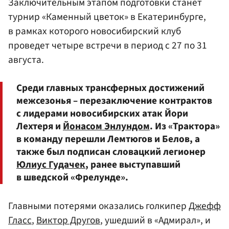
Заключительным этапом подготовки станет
турнир «Каменный цветок» в Екатеринбурге,
в рамках которого новосибирский клуб
проведет четыре встречи в период с 27 по 31
августа.
Среди главных трансферных достижений
межсезонья – перезаключение контрактов
с лидерами новосибирских атак Йори
Лехтеря и
Йонасом Энлундом
. Из «Трактора»
в команду перешли Лемтюгов и Белов, а
также был подписан словацкий легионер
Юлиус Гудачек
, ранее выступавший
в шведской «Фрелунде».
Главными потерями оказались голкипер
Джефф
Гласс
,
Виктор Другов
, ушедший в «Адмирал», и