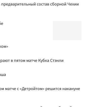
в предварительный состав сборной Чехии
бе
ком»
рают в пятом матче Кубка Стэнли
нша
ом матче с «Детройтом» решится накануне