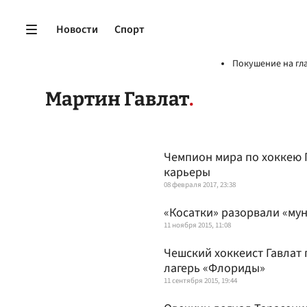
Новости
Спорт
Покушение на гл
Мартин Гавлат
Чемпион мира по хоккею 
карьеры
08 февраля 2017, 23:38
«Косатки» разорвали «му
11 ноября 2015, 11:08
Чешский хоккеист Гавлат
лагерь «Флориды»
11 сентября 2015, 19:44