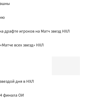
рашны
сию
на драфте игроков на Матч звезд НХЛ
 «Матче всех звезд» НХЛ
звездой дня в НХЛ
/4 финала ОИ