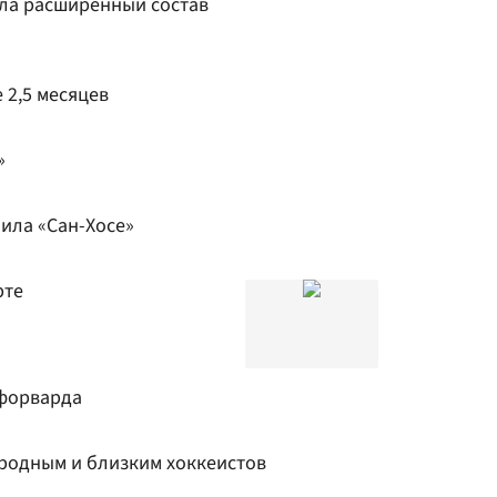
ла расширенный состав
 2,5 месяцев
»
ила «Сан-Хосе»
рте
рфорварда
родным и близким хоккеистов