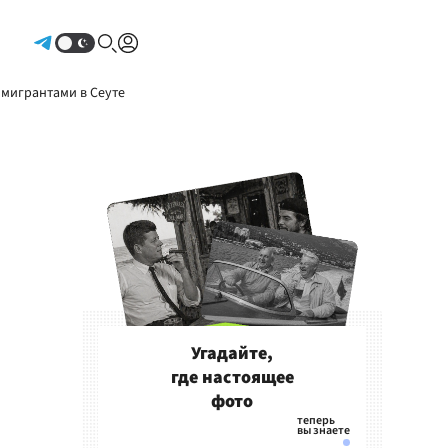
Авторизоваться
 мигрантами в Сеуте
Угадайте,
где настоящее
фото