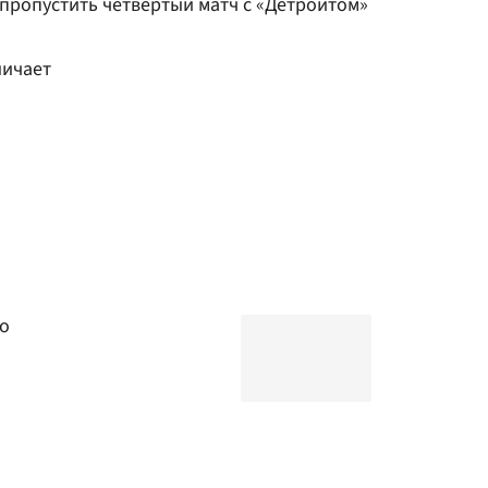
 пропустить четвертый матч с «Детройтом»
ничает
го