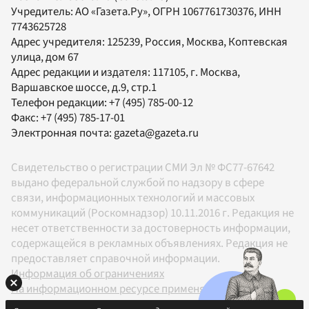
Учредитель:
АО «Газета.Ру»
, ОГРН 1067761730376, ИНН
7743625728
Адрес учредителя: 125239, Россия, Москва, Коптевская
улица, дом 67
Адрес редакции и издателя:
117105
, г.
Москва
,
Варшавское шоссе, д.9, стр.1
Телефон редакции:
+7 (495) 785-00-12
Факс:
+7 (495) 785-17-01
Электронная почта:
gazeta@gazeta.ru
Свидетельство о регистрации СМИ Эл № ФС77-67642
выдано федеральной службой по надзору в сфере
связи, информационных технологий и массовых
коммуникаций (Роскомнадзор) 10.11.2016 г. Редакция не
несет ответственности за достоверность информации,
содержащейся в рекламных объявлениях. Редакция не
предоставляет справочной информации.
Информация об ограничениях
На информационном ресурсе применяются
рекомендательные технологии в соответствии с