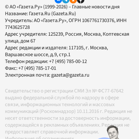
© АО «Газета.Ру» (1999-2026) – Главные новости дня
Название:
Газета.Ru
(Gazeta.Ru)
Учредитель:
АО «Газета.Ру»
, ОГРН 1067761730376, ИНН
7743625728
Адрес учредителя: 125239, Россия, Москва, Коптевская
улица, дом 67
Адрес редакции и издателя:
117105
, г.
Москва
,
Варшавское шоссе, д.9, стр.1
Телефон редакции:
+7 (495) 785-00-12
Факс:
+7 (495) 785-17-01
Электронная почта:
gazeta@gazeta.ru
Свидетельство о регистрации СМИ Эл № ФС77-67642
выдано федеральной службой по надзору в сфере
связи, информационных технологий и массовых
коммуникаций (Роскомнадзор) 10.11.2016 г. Редакция не
несет ответственности за достоверность информации,
содержащейся в рекламных объявлениях. Редакция не
предоставляет справочной информации.
Информация об ограничениях