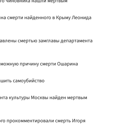
ного чиновника нашли мертвым
на смерти найденного в Крыму Леонида
давлены смертью замглавы департамента
озможную причину смерти Ошарина
ршить самоубийство
ента культуры Москвы найден мертвым
ого прокомментировали смерть Игоря