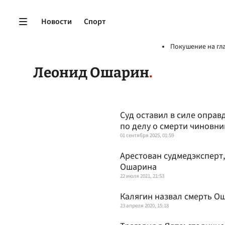
Новости
Спорт
Покушение на гл
Леонид Ошарин
Суд оставил в силе опра
по делу о смерти чиновни
01 сентября 2025, 01:59
Арестован судмедэксперт
Ошарина
22 июля 2021, 21:53
Калягин назвал смерть О
23 апреля 2020, 15:18