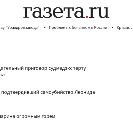
аву "Уралдронзавода"
Проблемы с бензином в России
Кризис с
вдательный приговор судмедэксперту
ка
, подтвердивший самоубийство Леонида
шарина огромным горем