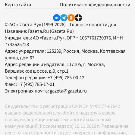
Карта сайта
Политика конфиденциальности
© АО «Газета.Ру» (1999-2026) – Главные новости дня
Название:
Газета.Ru
(Gazeta.Ru)
Учредитель:
АО «Газета.Ру»
, ОГРН 1067761730376, ИНН
7743625728
Адрес учредителя: 125239, Россия, Москва, Коптевская
улица, дом 67
Адрес редакции и издателя:
117105
, г.
Москва
,
Варшавское шоссе, д.9, стр.1
Телефон редакции:
+7 (495) 785-00-12
Факс:
+7 (495) 785-17-01
Электронная почта:
gazeta@gazeta.ru
Свидетельство о регистрации СМИ Эл № ФС77-67642
выдано федеральной службой по надзору в сфере
связи, информационных технологий и массовых
коммуникаций (Роскомнадзор) 10.11.2016 г. Редакция не
несет ответственности за достоверность информации,