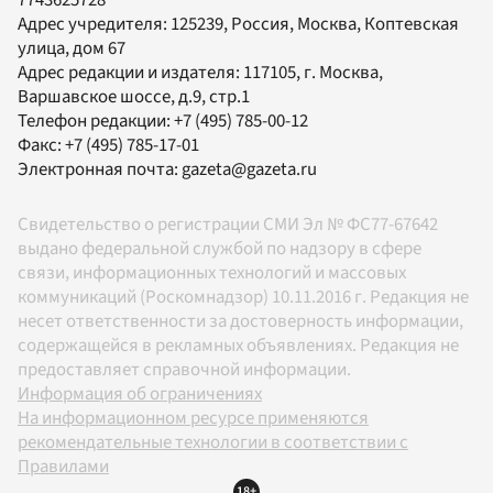
Адрес учредителя: 125239, Россия, Москва, Коптевская
улица, дом 67
Адрес редакции и издателя:
117105
, г.
Москва
,
Варшавское шоссе, д.9, стр.1
Телефон редакции:
+7 (495) 785-00-12
Факс:
+7 (495) 785-17-01
Электронная почта:
gazeta@gazeta.ru
Свидетельство о регистрации СМИ Эл № ФС77-67642
выдано федеральной службой по надзору в сфере
связи, информационных технологий и массовых
коммуникаций (Роскомнадзор) 10.11.2016 г. Редакция не
несет ответственности за достоверность информации,
содержащейся в рекламных объявлениях. Редакция не
предоставляет справочной информации.
Информация об ограничениях
На информационном ресурсе применяются
рекомендательные технологии в соответствии с
Правилами
18+