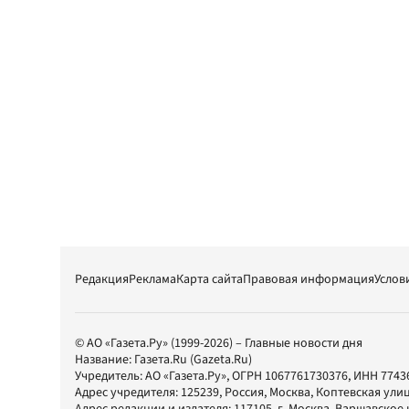
Редакция
Реклама
Карта сайта
Правовая информация
Услов
© АО «Газета.Ру» (1999-2026) – Главные новости дня
Название:
Газета.Ru
(Gazeta.Ru)
Учредитель:
АО «Газета.Ру»
, ОГРН 1067761730376, ИНН 7743
Адрес учредителя: 125239, Россия, Москва, Коптевская улиц
Адрес редакции и издателя:
117105
, г.
Москва
,
Варшавское шо