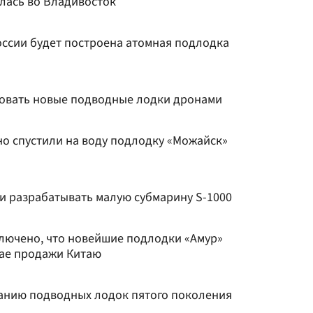
лась во Владивосток
России будет построена атомная подлодка
товать новые подводные лодки дронами
но спустили на воду подлодку «Можайск»
ли разрабатывать малую субмарину S-1000
ключено, что новейшие подлодки «Амур»
чае продажи Китаю
данию подводных лодок пятого поколения