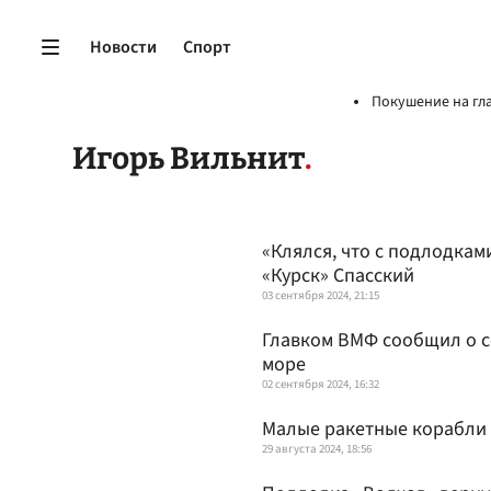
Новости
Спорт
Покушение на гл
Игорь Вильнит
«Клялся, что с подлодкам
«Курск» Спасский
03 сентября 2024, 21:15
Главком ВМФ сообщил о с
море
02 сентября 2024, 16:32
Малые ракетные корабли 
29 августа 2024, 18:56