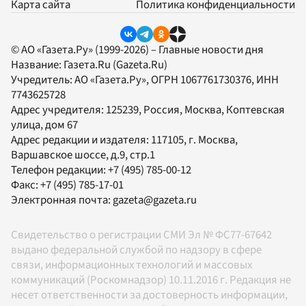
Карта сайта
Политика конфиденциальности
© АО «Газета.Ру» (1999-2026) – Главные новости дня
Название:
Газета.Ru
(Gazeta.Ru)
Учредитель:
АО «Газета.Ру»
, ОГРН 1067761730376, ИНН
7743625728
Адрес учредителя: 125239, Россия, Москва, Коптевская
улица, дом 67
Адрес редакции и издателя:
117105
, г.
Москва
,
Варшавское шоссе, д.9, стр.1
Телефон редакции:
+7 (495) 785-00-12
Факс:
+7 (495) 785-17-01
Электронная почта:
gazeta@gazeta.ru
Свидетельство о регистрации СМИ Эл № ФС77-67642
выдано федеральной службой по надзору в сфере
связи, информационных технологий и массовых
коммуникаций (Роскомнадзор) 10.11.2016 г. Редакция не
несет ответственности за достоверность информации,