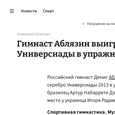
Новости
Спорт
Покушение на гл
10 июля 2013 18:16
Спорт
Гимнаст Аблязин выиг
Универсиады в упражн
Российский гимнаст Денис
Аб
серебро Универсиады-2013 в 
бразилец Артур Набаррете Дза
место у украинца Игоря Радив
Спортивная гимнастика. Му