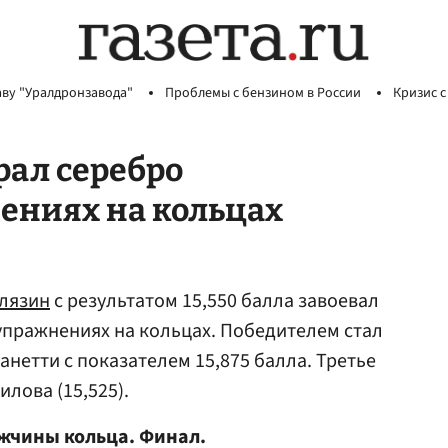
аву "Уралдронзавода"
Проблемы с бензином в России
Кризис с
рал серебро
ениях на кольцах
лязин
с результатом 15,550 балла завоевал
упражнениях на кольцах. Победителем стал
нетти с показателем 15,875 балла. Третье
илова (15,525).
жчины кольца. Финал.