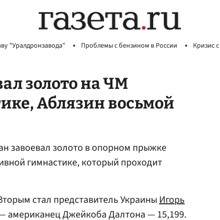
аву "Уралдронзавода"
Проблемы с бензином в России
Кризис с
вал золото на ЧМ
ике, Аблязин восьмой
ан завоевал золото в опорном прыжке
ивной гимнастике, который проходит
 Вторым стал представитель Украины
Игорь
 — американец Джейкоба Далтона — 15,199.