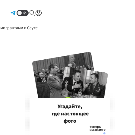
Авторизоваться
 мигрантами в Сеуте
Угадайте,
где настоящее
фото