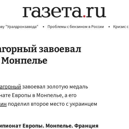
аву "Уралдронзавода"
Проблемы с бензином в России
Кризис с
агорный завоевал
в Монпелье
агорный
завоевал золотую медаль
ате Европы в Монпелье, а его
зин
поделил второе место с украинцем
мпионат Европы. Монпелье. Франция