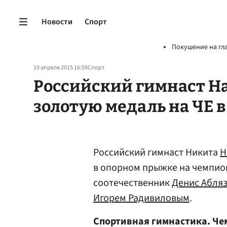
Новости
Спорт
Покушение на гл
19 апреля 2015 16:59
Спорт
Российский гимнаст Н
золотую медаль на ЧЕ 
Российский гимнаст Никита
Н
в опорном прыжке на чемпион
соотечественник
Денис Абля
Игорем Радивиловым
.
Спортивная гимнастика. Че