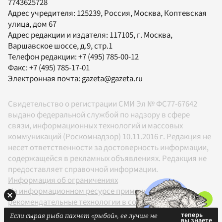
7743625728
Адрес учредителя: 125239, Россия, Москва, Коптевская
улица, дом 67
Адрес редакции и издателя:
117105
, г.
Москва
,
Варшавское шоссе, д.9, стр.1
Телефон редакции:
+7 (495) 785-00-12
Факс:
+7 (495) 785-17-01
Электронная почта:
gazeta@gazeta.ru
Свидетельство о регистрации СМИ Эл № ФС77-67642
выдано федеральной службой по надзору в сфере
связи, информационных технологий и массовых
коммуникаций (Роскомнадзор) 10.11.2016 г. Редакция не
несет ответственности за достоверность информации,
содержащейся в рекламных объявлениях. Редакция не
предоставляет справочной информации.
Информация об ограничениях
На информационном ресурсе применяются
рекомендательные технологии в соответствии с
Правилами
Если сырая рыба пахнет «рыбой», ее лучше не