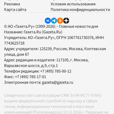
Реклама
Условия использования
Карта сайта
Политика конфиденциальности
© АО «Газета.Ру» (1999-2026) – Главные новости дня
Название:
Газета.Ru
(Gazeta.Ru)
Учредитель:
АО «Газета.Ру»
, ОГРН 1067761730376, ИНН
7743625728
Адрес учредителя: 125239, Россия, Москва, Коптевская
улица, дом 67
Адрес редакции и издателя:
117105
, г.
Москва
,
Варшавское шоссе, д.9, стр.1
Телефон редакции:
+7 (495) 785-00-12
Факс:
+7 (495) 785-17-01
Электронная почта:
gazeta@gazeta.ru
Свидетельство о регистрации СМИ Эл № ФС77-67642
выдано федеральной службой по надзору в сфере
связи, информационных технологий и массовых
коммуникаций (Роскомнадзор) 10.11.2016 г. Редакция не