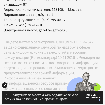
улица, дом 67
Адрес редакции и издателя:
117105
, г.
Москва
,
Варшавское шоссе, д.9, стр.1
Телефон редакции:
+7 (495) 785-00-12
Факс:
+7 (495) 785-17-01
Электронная почта:
gazeta@gazeta.ru
Свидетельство о регистрации СМИ Эл № ФС77-67642
выдано федеральной службой по надзору в сфере
связи, информационных технологий и массовых
коммуникаций (Роскомнадзор) 10.11.2016 г. Редакция не
несет ответственности за достоверность информации,
содержащейся в рекламных объявлениях. Редакция не
предоставляет справочной информации.
Информация об ограничениях
На информационном ресурсе применяются
рекомендательные технологии в соответствии с
Правилами
СССР запустил человека в космос раньше, чем по
18+
всему США разрешили межрасовые браки