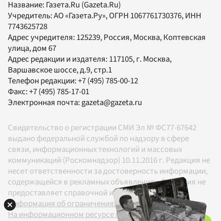
Название:
Газета.Ru
(Gazeta.Ru)
Учредитель:
АО «Газета.Ру»
, ОГРН 1067761730376, ИНН
7743625728
Адрес учредителя: 125239, Россия, Москва, Коптевская
улица, дом 67
Адрес редакции и издателя:
117105
, г.
Москва
,
Варшавское шоссе, д.9, стр.1
Телефон редакции:
+7 (495) 785-00-12
Факс:
+7 (495) 785-17-01
Электронная почта:
gazeta@gazeta.ru
Свидетельство о регистрации СМИ Эл № ФС77-67642
выдано федеральной службой по надзору в сфере
связи, информационных технологий и массовых
коммуникаций (Роскомнадзор) 10.11.2016 г. Редакция не
несет ответственности за достоверность информации,
содержащейся в рекламных объявлениях. Редакция не
предоставляет справочной информации.
Информация об ограничениях
На информационном ресурсе применяются