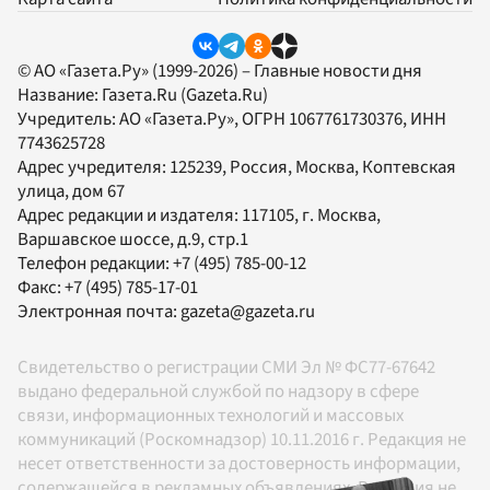
© АО «Газета.Ру» (1999-2026) – Главные новости дня
Название:
Газета.Ru
(Gazeta.Ru)
Учредитель:
АО «Газета.Ру»
, ОГРН 1067761730376, ИНН
7743625728
Адрес учредителя: 125239, Россия, Москва, Коптевская
улица, дом 67
Адрес редакции и издателя:
117105
, г.
Москва
,
Варшавское шоссе, д.9, стр.1
Телефон редакции:
+7 (495) 785-00-12
Факс:
+7 (495) 785-17-01
Электронная почта:
gazeta@gazeta.ru
Свидетельство о регистрации СМИ Эл № ФС77-67642
выдано федеральной службой по надзору в сфере
связи, информационных технологий и массовых
коммуникаций (Роскомнадзор) 10.11.2016 г. Редакция не
несет ответственности за достоверность информации,
содержащейся в рекламных объявлениях. Редакция не