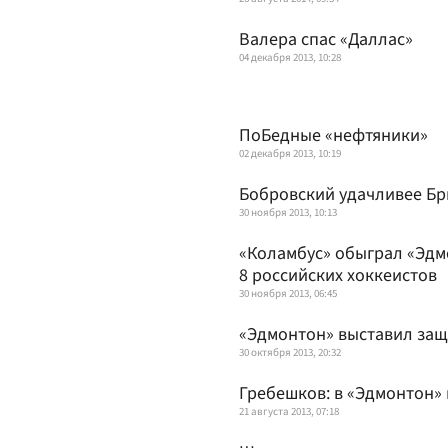
Валера спас «Даллас»
04 декабря 2013, 10:28
ПоБедные «нефтяники»
02 декабря 2013, 10:19
Бобровский удачливее Бр
30 ноября 2013, 10:13
«Коламбус» обыграл «Эдмо
8 российских хоккеистов
30 ноября 2013, 06:45
«Эдмонтон» выставил защ
30 октября 2013, 20:32
Гребешков: в «Эдмонтон»
21 августа 2013, 07:18