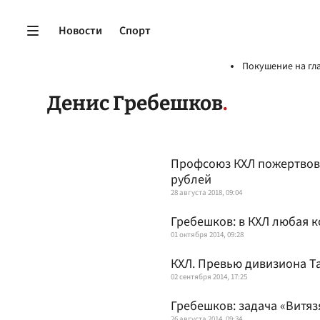
Новости
Спорт
Покушение на гл
Денис Гребешков
Профсоюз КХЛ пожертвова
рублей
28 августа 2018, 09:04
Гребешков: в КХЛ любая 
01 октября 2014, 09:28
КХЛ. Превью дивизиона Т
02 сентября 2014, 17:25
Гребешков: задача «Витяз
26 августа 2014, 09:34