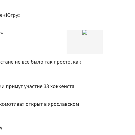
в «Югру»
т»
стане не все было так просто, как
ии примут участие 33 хоккеиста
комотива» открыт в ярославском
А