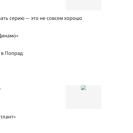
ать серию — это не совсем хорошо
Динамо»
 в Попрад
а
Атлант»