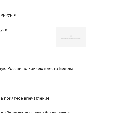
тербурге
устя
ную России по хоккею вместо Белова
ла приятное впечатление