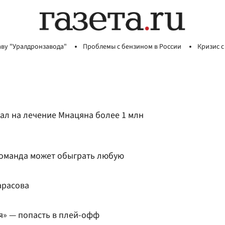
аву "Уралдронзавода"
Проблемы с бензином в России
Кризис с
л на лечение Мнацяна более 1 млн
команда может обыграть любую
арасова
я» — попасть в плей-офф