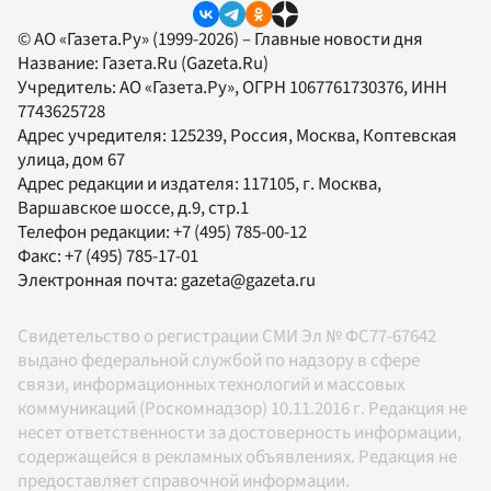
© АО «Газета.Ру» (1999-2026) – Главные новости дня
Название:
Газета.Ru
(Gazeta.Ru)
Учредитель:
АО «Газета.Ру»
, ОГРН 1067761730376, ИНН
7743625728
Адрес учредителя: 125239, Россия, Москва, Коптевская
улица, дом 67
Адрес редакции и издателя:
117105
, г.
Москва
,
Варшавское шоссе, д.9, стр.1
Телефон редакции:
+7 (495) 785-00-12
Факс:
+7 (495) 785-17-01
Электронная почта:
gazeta@gazeta.ru
Свидетельство о регистрации СМИ Эл № ФС77-67642
выдано федеральной службой по надзору в сфере
связи, информационных технологий и массовых
коммуникаций (Роскомнадзор) 10.11.2016 г. Редакция не
несет ответственности за достоверность информации,
содержащейся в рекламных объявлениях. Редакция не
предоставляет справочной информации.