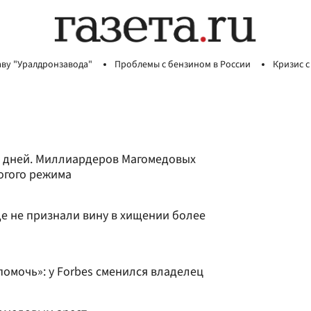
аву "Уралдронзавода"
Проблемы с бензином в России
Кризис с
ь дней. Миллиардеров Магомедовых
огого режима
е не признали вину в хищении более
омочь»: у Forbes сменился владелец