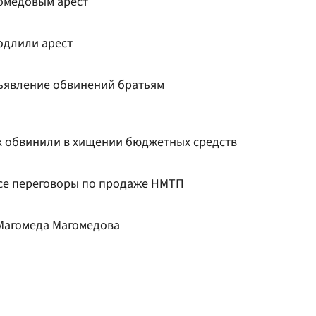
омедовым арест
одлили арест
ъявление обвинений братьям
х обвинили в хищении бюджетных средств
се переговоры по продаже НМТП
 Магомеда Магомедова