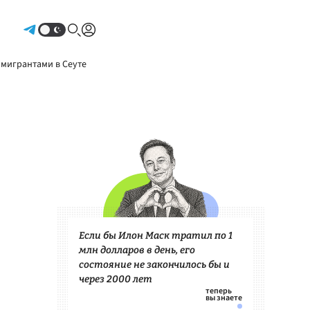
Авторизоваться
 мигрантами в Сеуте
Если бы Илон Маск тратил по 1
млн долларов в день, его
состояние не закончилось бы и
через 2000 лет