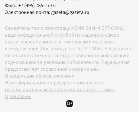
Факс:
+7 (495) 785-17-01
Электронная почта:
gazeta@gazeta.ru
Свидетельство о регистрации СМИ Эл № ФС77-67642
выдано федеральной службой по надзору в сфере
связи, информационных технологий и массовых
коммуникаций (Роскомнадзор) 10.11.2016 г. Редакция не
несет ответственности за достоверность информации,
содержащейся в рекламных объявлениях. Редакция не
предоставляет справочной информации.
Информация об ограничениях
На информационном ресурсе применяются
рекомендательные технологии в соответствии с
Правилами
18+