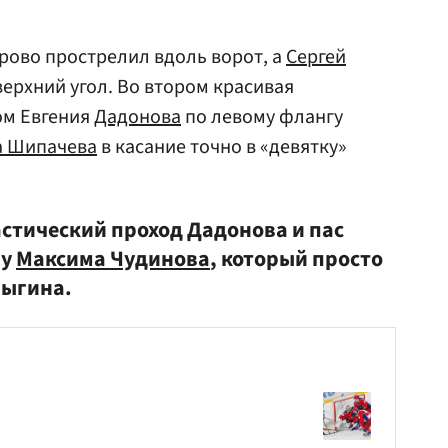
рово прострелил вдоль ворот, а
Сергей
ерхний угол. Во втором красивая
ом Евгения
Дадонова
по левому флангу
а Шипачева
в касание точно в «девятку»
астический проход Дадонова и пас
лу
Максима Чудинова
, который просто
рыгина.