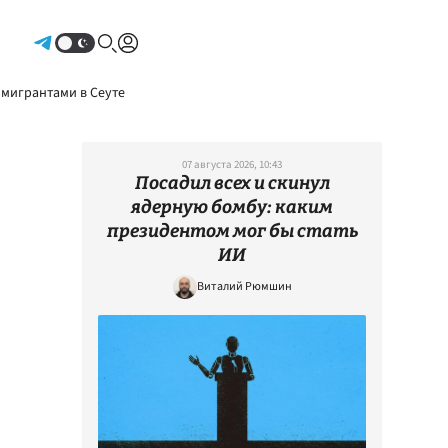
Авторизоваться
 мигрантами в Сеуте
07 августа 2026, 10:43
Посадил всех и скинул
ядерную бомбу: каким
президентом мог бы стать
ИИ
Виталий Рюмшин