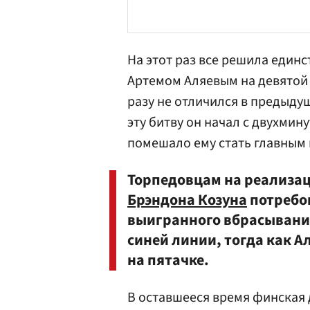
На этот раз все решила един
Артемом Аляевым
на девятой 
разу не отличился в предыду
эту битву он начал с двухмину
помешало ему стать главным 
Торпедовцам на реализа
Брэндона Козуна
потребов
выигранного вбрасыван
синей линии, тогда как 
на пятачке.
В оставшееся время финская 