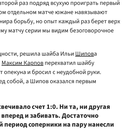
 второй раз подряд всухую проиграть первый
дом отдельном матче южане навязывают
ира борьбу, но опыт каждый раз берет верх
ому матчу серии мы видим безоговорочное
ущности, решила шайба Ильи
Шипов
а
.
Максим Карпов
перехватил шайбу
т опекуна и бросил с неудобной руки.
ед собой, а Шипов оказался первым
вечивало счет 1:0. Ни та, ни другая
 вперед и забивать. Достаточно
рой период соперники на пару нанесли