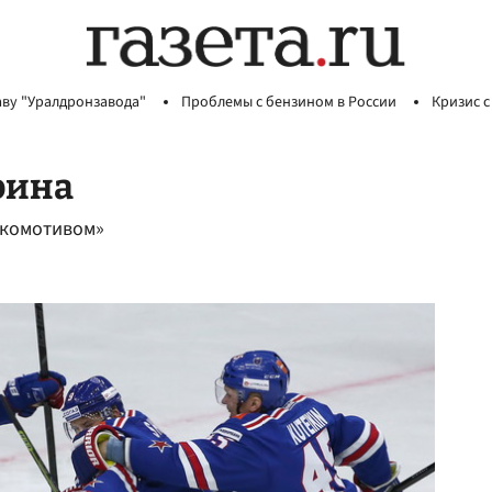
аву "Уралдронзавода"
Проблемы с бензином в России
Кризис с
рина
окомотивом»