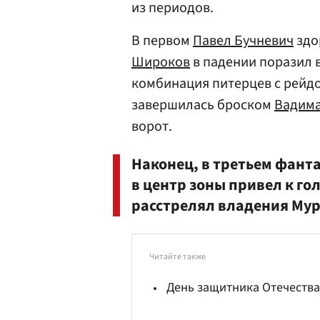
из периодов.
В первом
Павел Бучневич
здо
Широков
в падении поразил в
комбинация питерцев с рейд
завершилась броском
Вадим
ворот.
Наконец, в третьем фант
в центр зоны привел к го
расстрелял владения Му
Читайте также
День защитника Отечества