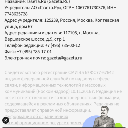
Название:
Газета.Ru
(Gazeta.Ru)
Учредитель:
АО «Газета.Ру»
, ОГРН 1067761730376, ИНН
7743625728
Адрес учредителя: 125239, Россия, Москва, Коптевская
улица, дом 67
Адрес редакции и издателя:
117105
, г.
Москва
,
Варшавское шоссе, д.9, стр.1
Телефон редакции:
+7 (495) 785-00-12
Факс:
+7 (495) 785-17-01
Электронная почта:
gazeta@gazeta.ru
Свидетельство о регистрации СМИ Эл № ФС77-67642
выдано федеральной службой по надзору в сфере
связи, информационных технологий и массовых
коммуникаций (Роскомнадзор) 10.11.2016 г. Редакция не
несет ответственности за достоверность информации,
содержащейся в рекламных объявлениях. Редакция не
предоставляет справочной информации.
Информация об ограничениях
На информационном ресурсе применяются