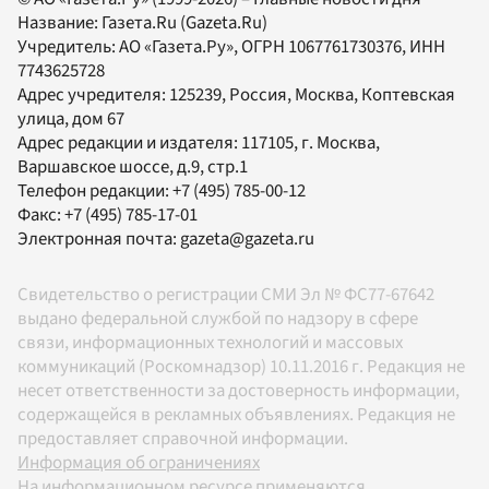
Название:
Газета.Ru
(Gazeta.Ru)
Учредитель:
АО «Газета.Ру»
, ОГРН 1067761730376, ИНН
7743625728
Адрес учредителя: 125239, Россия, Москва, Коптевская
улица, дом 67
Адрес редакции и издателя:
117105
, г.
Москва
,
Варшавское шоссе, д.9, стр.1
Телефон редакции:
+7 (495) 785-00-12
Факс:
+7 (495) 785-17-01
Электронная почта:
gazeta@gazeta.ru
Свидетельство о регистрации СМИ Эл № ФС77-67642
выдано федеральной службой по надзору в сфере
связи, информационных технологий и массовых
коммуникаций (Роскомнадзор) 10.11.2016 г. Редакция не
несет ответственности за достоверность информации,
содержащейся в рекламных объявлениях. Редакция не
предоставляет справочной информации.
Информация об ограничениях
На информационном ресурсе применяются