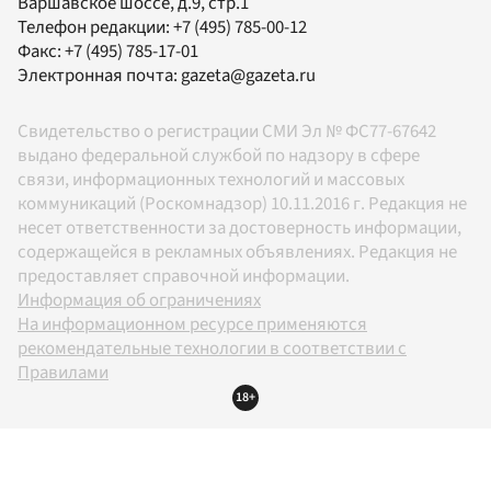
Варшавское шоссе, д.9, стр.1
Телефон редакции:
+7 (495) 785-00-12
Факс:
+7 (495) 785-17-01
Электронная почта:
gazeta@gazeta.ru
Свидетельство о регистрации СМИ Эл № ФС77-67642
выдано федеральной службой по надзору в сфере
связи, информационных технологий и массовых
коммуникаций (Роскомнадзор) 10.11.2016 г. Редакция не
несет ответственности за достоверность информации,
содержащейся в рекламных объявлениях. Редакция не
предоставляет справочной информации.
Информация об ограничениях
На информационном ресурсе применяются
рекомендательные технологии в соответствии с
Правилами
18+