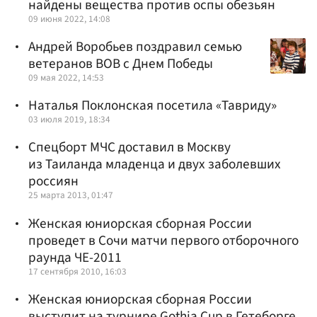
найдены вещества против оспы обезьян
09 июня 2022, 14:08
Андрей Воробьев поздравил семью
ветеранов ВОВ с Днем Победы
09 мая 2022, 14:53
Наталья Поклонская посетила «Тавриду»
03 июля 2019, 18:34
Спецборт МЧС доставил в Москву
из Таиланда младенца и двух заболевших
россиян
25 марта 2013, 01:47
Женская юниорская сборная России
проведет в Сочи матчи первого отборочного
раунда ЧЕ-2011
17 сентября 2010, 16:03
Женская юниорская сборная России
выступит на турнире Gothia Cup в Гетеборге