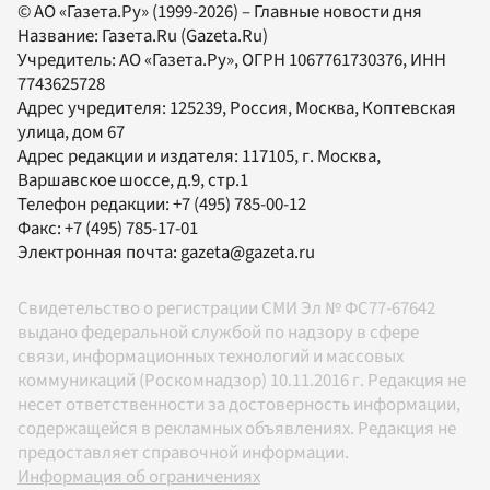
© АО «Газета.Ру» (1999-2026) – Главные новости дня
Название:
Газета.Ru
(Gazeta.Ru)
Учредитель:
АО «Газета.Ру»
, ОГРН 1067761730376, ИНН
7743625728
Адрес учредителя: 125239, Россия, Москва, Коптевская
улица, дом 67
Адрес редакции и издателя:
117105
, г.
Москва
,
Варшавское шоссе, д.9, стр.1
Телефон редакции:
+7 (495) 785-00-12
Факс:
+7 (495) 785-17-01
Электронная почта:
gazeta@gazeta.ru
Свидетельство о регистрации СМИ Эл № ФС77-67642
выдано федеральной службой по надзору в сфере
связи, информационных технологий и массовых
коммуникаций (Роскомнадзор) 10.11.2016 г. Редакция не
несет ответственности за достоверность информации,
содержащейся в рекламных объявлениях. Редакция не
предоставляет справочной информации.
Информация об ограничениях