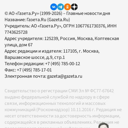
© АО «Газета.Ру» (1999-2026) – Главные новости дня
Название:
Газета.Ru
(Gazeta.Ru)
Учредитель:
АО «Газета.Ру»
, ОГРН 1067761730376, ИНН
7743625728
Адрес учредителя: 125239, Россия, Москва, Коптевская
улица, дом 67
Адрес редакции и издателя:
117105
, г.
Москва
,
Варшавское шоссе, д.9, стр.1
Телефон редакции:
+7 (495) 785-00-12
Факс:
+7 (495) 785-17-01
Электронная почта:
gazeta@gazeta.ru
Свидетельство о регистрации СМИ Эл № ФС77-67642
выдано федеральной службой по надзору в сфере
связи, информационных технологий и массовых
коммуникаций (Роскомнадзор) 10.11.2016 г. Редакция не
несет ответственности за достоверность информации,
содержащейся в рекламных объявлениях. Редакция не