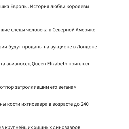
ушка Европы. История любви королевы
шие следы человека в Северной Америке
ии будут проданы на аукционе в Лондоне
та авианосец Queen Elizabeth приплыл
 отпор затроллившим его веганам
ны кости ихтиозавра в возрасте до 240
из крупнейших хищных динозавров