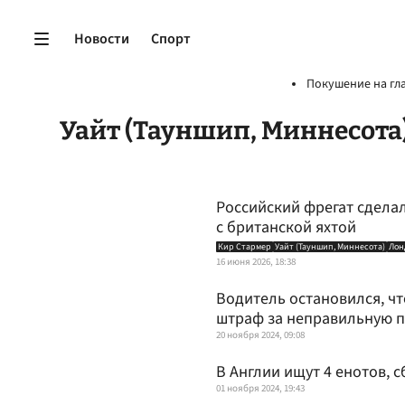
Новости
Спорт
Покушение на гл
Уайт (Тауншип, Миннесота
Российский фрегат сдела
с британской яхтой
Кир Стармер
Уайт (Тауншип, Миннесота)
Лон
16 июня 2026, 18:38
Водитель остановился, ч
штраф за неправильную 
20 ноября 2024, 09:08
В Англии ищут 4 енотов, 
01 ноября 2024, 19:43