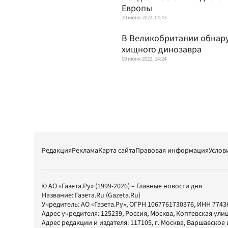
Европы
10 июня 2022, 04:43
В Великобритании обнару
хищного динозавра
09 июня 2022, 14:24
Редакция
Реклама
Карта сайта
Правовая информация
Услов
© АО «Газета.Ру» (1999-2026) – Главные новости дня
Название:
Газета.Ru
(Gazeta.Ru)
Учредитель:
АО «Газета.Ру»
, ОГРН 1067761730376, ИНН 7743
Адрес учредителя: 125239, Россия, Москва, Коптевская улиц
Адрес редакции и издателя:
117105
, г.
Москва
,
Варшавское шо