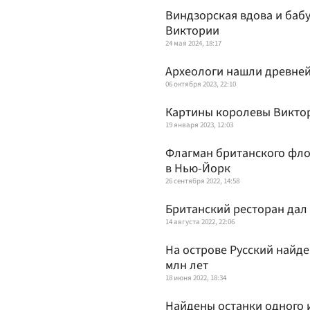
Виндзорская вдова и баб
Виктории
24 мая 2024, 18:17
Археологи нашли древней
06 октября 2023, 22:10
Картины королевы Виктор
19 января 2023, 12:03
Флагман британского фло
в Нью-Йорк
26 сентября 2022, 14:58
Британский ресторан дал
14 августа 2022, 22:06
На острове Русский найде
млн лет
18 июня 2022, 18:34
Найдены останки одного 