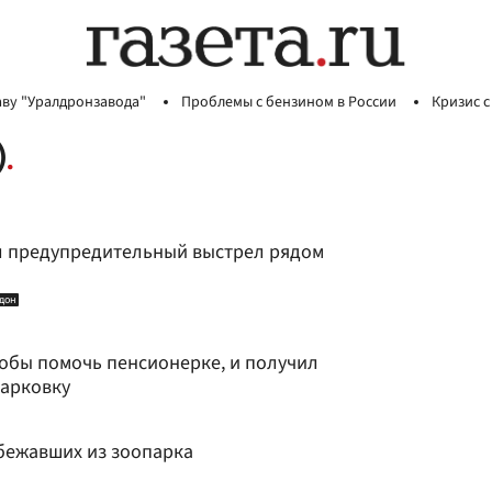
аву "Уралдронзавода"
Проблемы с бензином в России
Кризис с
)
л предупредительный выстрел рядом
дон
тобы помочь пенсионерке, и получил
парковку
сбежавших из зоопарка