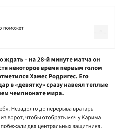
до поможет
о ждать – на 28-й минуте матча он
стя некоторое время первым голом
отметился
Хамес Родригес
. Его
ар в «девятку» сразу навеял теплые
ем чемпионате мира.
ебя. Незадолго до перерыва вратарь
из ворот, чтобы отобрать мяч у Карима
е побежали два центральных защитника.