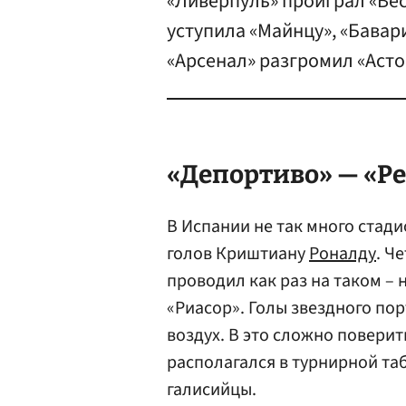
«Ливерпуль» проиграл «Вес
уступила «Майнцу», «Бавар
«Арсенал» разгромил «Асто
«Депортиво» — «
Р
В Испании не так много стад
голов Криштиану
Роналду
. Ч
проводил как раз на таком –
«Риасор». Голы звездного по
воздух. В это сложно поверит
располагался в турнирной та
галисийцы.