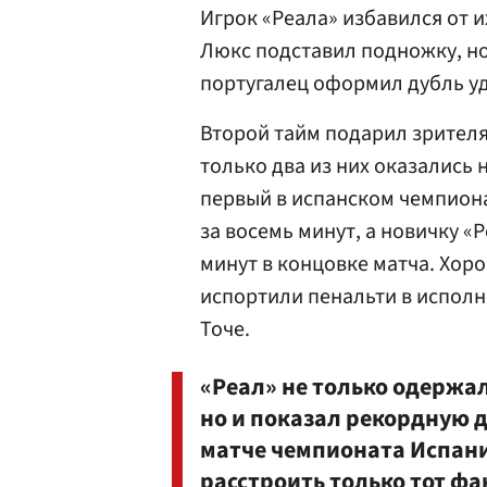
Игрок «Реала» избавился от и
Люкс подставил подножку, но
португалец оформил дубль уд
Второй тайм подарил зрителям
только два из них оказались 
первый в испанском чемпиона
за восемь минут, а новичку «
минут в концовке матча. Хор
испортили пенальти в испол
Точе.
«Реал» не только одержал
но и показал рекордную д
матче чемпионата Испан
расстроить только тот фак