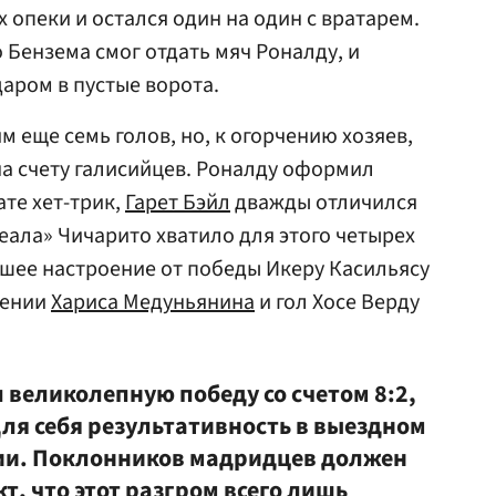
х опеки и остался один на один с вратарем.
 Бензема смог отдать мяч Роналду, и
аром в пустые ворота.
 еще семь голов, но, к огорчению хозяев,
на счету галисийцев. Роналду оформил
те хет-трик,
Гарет Бэйл
дважды отличился
Реала» Чичарито хватило для этого четырех
ошее настроение от победы Икеру Касильясу
нении
Хариса Медуньянина
и гол Хосе Верду
 великолепную победу со счетом 8:2,
ля себя результативность в выездном
ии. Поклонников мадридцев должен
т, что этот разгром всего лишь