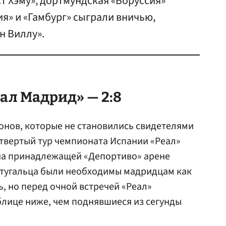
т Хэму», дортмундская «Боруссия»
ия» и «Гамбург» сыграли вничью,
н Виллу».
еал
Мадрид» — 2:8
ионов, которые не становились свидетелями
етвертый тур чемпионата Испании «Реал»
 на принадлежащей «Депортиво» арене
ртугальца были необходимы мадридцам как
ь, но перед очной встречей «Реал»
блице ниже, чем поднявшиеся из сегунды