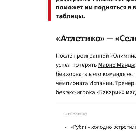
поможет им подняться в
таблицы.
«Атлетико» — «Сель
После проигранной «Олимпиа
успел потерять
Марио Мандж
без хорвата в его команде ес
чемпионата Испании. Тренер 
без экс-игрока «Баварии» ма
Читайте также
«Рубин» холодно встретил