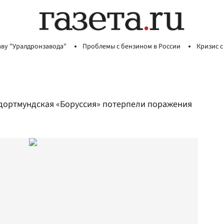
аву "Уралдронзавода"
Проблемы с бензином в России
Кризис с
 дортмундская «Боруссия» потерпели поражения