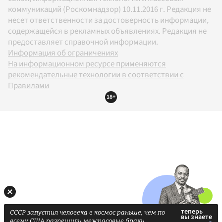
коммуникаций (Роскомнадзор) 10.11.2016 г. Редакция не
несет ответственности за достоверность информации,
содержащейся в рекламных объявлениях. Редакция не
предоставляет справочной информации.
Информация об ограничениях
На информационном ресурсе применяются
рекомендательные технологии в соответствии с
Правилами
18+
СССР запустил человека в космос раньше, чем по
всему США разрешили межрасовые браки