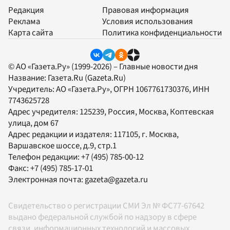
Редакция
Правовая информация
Реклама
Условия использования
Карта сайта
Политика конфиденциальности
© АО «Газета.Ру» (1999-2026) – Главные новости дня
Название:
Газета.Ru
(Gazeta.Ru)
Учредитель:
АО «Газета.Ру»
, ОГРН 1067761730376, ИНН
7743625728
Адрес учредителя: 125239, Россия, Москва, Коптевская
улица, дом 67
Адрес редакции и издателя:
117105
, г.
Москва
,
Варшавское шоссе, д.9, стр.1
Телефон редакции:
+7 (495) 785-00-12
Факс:
+7 (495) 785-17-01
Электронная почта:
gazeta@gazeta.ru
Свидетельство о регистрации СМИ Эл № ФС77-67642
выдано федеральной службой по надзору в сфере
связи, информационных технологий и массовых