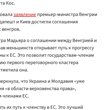
та Кос.
ровала
заявление
премьер-министра Венгрии
удапешт и Киев достигли соглашения
 венгров.
ра Мадьяра о соглашении между Венгрией и
ав меньшинств открывает путь к прогрессу
ны к ЕС. Это позволит государствам-членам
ию первого переговорного кластера
отметила она.
еркнула, что Украина и Молдавия «уже
я «в области верховенства права»,
и-членами ЕС.
ь их путь к членству в ЕС. Это лучший