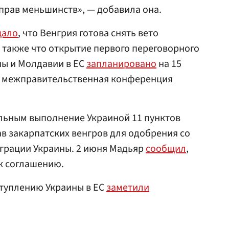
прав меньшинств», — добавила она.
щало
, что Венгрия готова снять вето
а также что открытие первого переговорного
ны и Молдавии в ЕС
запланировано
на 15
ая межправительственная конференция
льным выполнение Украиной 11 пунктов
в закарпатских венгров для одобрения со
грации Украины. 2 июня Мадьяр
сообщил
,
 к соглашению.
ступлению Украины в ЕС
заметили