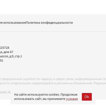
ия использования
Политика конфиденциальности
625728
а, дом 67
ссе, д.9, стр.1
-01
но федеральной службой по надзору в сфере связи, информационных т
товерность информации, содержащейся в рекламных объявлениях. Редак
ные технологии в соответствии с Правилами
На сайте используются cookies. Продолжая
Ok
использовать сайт, вы принимаете
условия