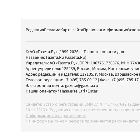
Редакция
Реклама
Карта сайта
Правовая информация
Услов
© АО «Газета.Ру» (1999-2026) – Главные новости дня
Название:
Газета.Ru
(Gazeta.Ru)
Учредитель:
АО «Газета.Ру»
, ОГРН 1067761730376, ИНН 7743
Адрес учредителя: 125239, Россия, Москва, Коптевская улиц
Адрес редакции и издателя:
117105
, г.
Москва
,
Варшавское шо
Телефон редакции:
+7 (495) 785-00-12
| Факс:
+7 (495) 785-17
Электронная почта:
gazeta@gazeta.ru
Нашли опечатку? Нажмите Ctrl+Enter
Свидетельство о регистрации СМИ Эл № ФС77-67642 выда
10.11.2016 г. Редакция не несет ответственности за дос
Информация об ограничениях
На информационном ресурсе применяются рекомендатель