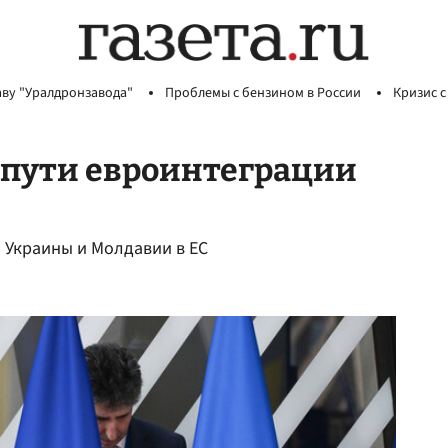
аву "Уралдронзавода"
Проблемы с бензином в России
Кризис с
е пути евроинтеграции
 Украины и Молдавии в ЕС