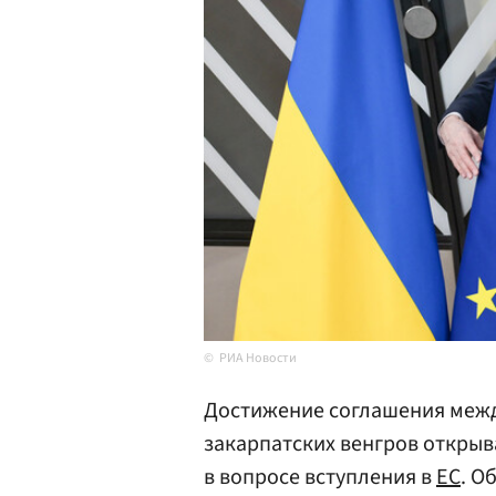
РИА Новости
Достижение соглашения межд
закарпатских венгров открыв
в вопросе вступления в
ЕС
. О