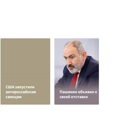
О
США запустили
о
антироссийские
Пашинян объявил о
п
санкции
своей отставке
О