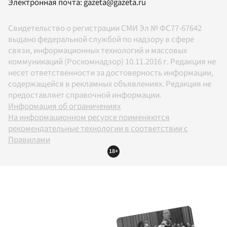
Электронная почта:
gazeta@gazeta.ru
Свидетельство о регистрации СМИ Эл № ФС77-67642
выдано федеральной службой по надзору в сфере
связи, информационных технологий и массовых
коммуникаций (Роскомнадзор) 10.11.2016 г. Редакция не
несет ответственности за достоверность информации,
содержащейся в рекламных объявлениях. Редакция не
предоставляет справочной информации.
Информация об ограничениях
На информационном ресурсе применяются
рекомендательные технологии в соответствии с
Правилами
18+