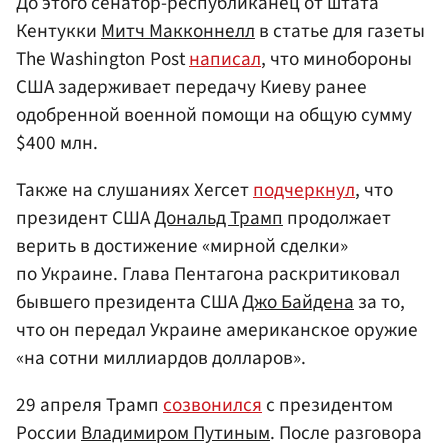
До этого сенатор-республиканец от штата
Кентукки
Митч Макконнелл
в статье для газеты
The Washington Post
написал
, что минобороны
США задерживает передачу Киеву ранее
одобренной военной помощи на общую сумму
$400 млн.
Также на слушаниях Хегсет
подчеркнул
, что
президент США
Дональд Трамп
продолжает
верить в достижение «мирной сделки»
по Украине. Глава Пентагона раскритиковал
бывшего президента США
Джо Байдена
за то,
что он передал Украине американское оружие
«на сотни миллиардов долларов».
29 апреля Трамп
созвонился
с президентом
России
Владимиром Путиным
. После разговора