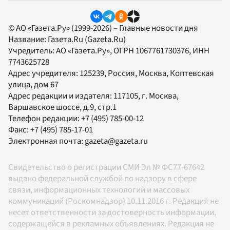
© АО «Газета.Ру» (1999-2026) – Главные новости дня
Название:
Газета.Ru
(Gazeta.Ru)
Учредитель:
АО «Газета.Ру»
, ОГРН 1067761730376, ИНН
7743625728
Адрес учредителя: 125239, Россия, Москва, Коптевская
улица, дом 67
Адрес редакции и издателя:
117105
, г.
Москва
,
Варшавское шоссе, д.9, стр.1
Телефон редакции:
+7 (495) 785-00-12
Факс:
+7 (495) 785-17-01
Электронная почта:
gazeta@gazeta.ru
Свидетельство о регистрации СМИ Эл № ФС77-67642
выдано федеральной службой по надзору в сфере
связи, информационных технологий и массовых
коммуникаций (Роскомнадзор) 10.11.2016 г. Редакция не
несет ответственности за достоверность информации,
содержащейся в рекламных объявлениях. Редакция не